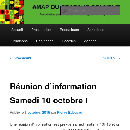
Aller
Un site utilisant WordPress
au
Rech
contenu
principal
AMAP du Crapaud Sonneur
Menu
Accueil
Présentation
Producteurs
Adhésions
principal
Livraisons
Copinages
Recettes
Agenda
Navigation
←
Précédent
Suivant
→
des
articles
Réunion d’information
Samedi 10 octobre !
Publié le
6 octobre, 2015
par
Pierre Edouard
Une réunion d'information est prévue samedi matin à 10H15 et on